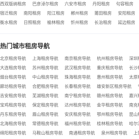
西双版纳租房
巴彦淖尔租房
六安市租房
丹阳租房
句容租房
宿迁租房
南阳租房
阳江租房
郴州租房
莆田租房
安阳租房
衡水租房
日照租房
榆林租房
忻州租房
长治租房
延边租房
热门城市租房导航
北京租房导航
上海租房导航
南京租房导航
杭州租房导航
深圳
大连租房导航
苏州租房导航
武汉租房导航
重庆租房导航
长沙
烟台租房导航
中山租房导航
珠海租房导航
惠州租房导航
太原
廊坊租房导航
合肥租房导航
长春租房导航
雄安新区租房导航
吉安租房导航
芜湖租房导航
南宁租房导航
赣州租房导航
嘉兴
宝鸡租房导航
保定租房导航
达州租房导航
金华租房导航
南充
丹东租房导航
眉山租房导航
安庆租房导航
鄂州租房导航
昆山
北海租房导航
常德租房导航
福州租房导航
桂林租房导航
哈尔
绵阳租房导航
马鞍山租房导航
南通租房导航
泉州租房导航
上