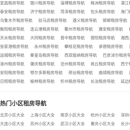
宜昌租房导航
银川租房导航
淄博租房导航
株洲租房导航
湛江
泰安租房导航
济宁租房导航
菏泽租房导航
包头租房导航
海门
乌鲁木齐租房导航
驻马店租房导航
遵义租房导航
邯郸租房导航
衡阳租房导航
连云港租房导航
衢州市租房导航
雅安租房导航
天水租房导航
大同租房导航
晋中租房导航
德阳租房导航
湘西
张家港租房导航
永州租房导航
攀枝花租房导航
承德租房导航
运城租房导航
秦皇岛租房导航
西双版纳租房导航
巴彦淖尔租房
涿州租房导航
肇庆租房导航
沧州租房导航
商丘租房导航
西宁
安阳租房导航
鄂尔多斯租房导航
邢台租房导航
曲靖租房导航
日照租房导航
榆林租房导航
忻州租房导航
长治租房导航
延边
热门小区租房导航
北京小区大全
上海小区大全
南京小区大全
杭州小区大全
深圳
大连小区大全
苏州小区大全
武汉小区大全
重庆小区大全
长沙