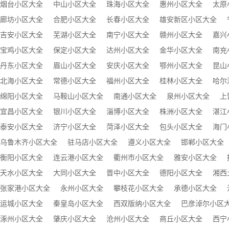
烟台小区大全
中山小区大全
珠海小区大全
惠州小区大全
太原
廊坊小区大全
合肥小区大全
长春小区大全
雄安新区小区大全
吉安小区大全
芜湖小区大全
南宁小区大全
赣州小区大全
嘉兴
宝鸡小区大全
保定小区大全
达州小区大全
金华小区大全
南充
丹东小区大全
眉山小区大全
安庆小区大全
鄂州小区大全
昆山
北海小区大全
常德小区大全
福州小区大全
桂林小区大全
哈尔
绵阳小区大全
马鞍山小区大全
南通小区大全
泉州小区大全
上
宜昌小区大全
银川小区大全
淄博小区大全
株洲小区大全
湛江
泰安小区大全
济宁小区大全
菏泽小区大全
包头小区大全
海门
乌鲁木齐小区大全
驻马店小区大全
遵义小区大全
邯郸小区大全
衡阳小区大全
连云港小区大全
衢州市小区大全
雅安小区大全
天水小区大全
大同小区大全
晋中小区大全
德阳小区大全
湘西
张家港小区大全
永州小区大全
攀枝花小区大全
承德小区大全
运城小区大全
秦皇岛小区大全
西双版纳小区大全
巴彦淖尔小区
涿州小区大全
肇庆小区大全
沧州小区大全
商丘小区大全
西宁